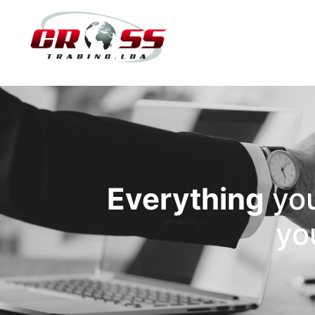
Everything
yo
yo